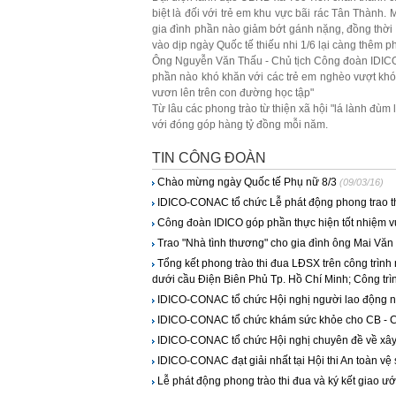
biệt là đối với trẻ em khu vực bãi rác Tân Thành.
gia đình phần nào giảm bớt gánh nặng, đồng thời t
vào dịp ngày Quốc tế thiếu nhi 1/6 lại càng thêm p
Ông Nguyễn Văn Thấu - Chủ tịch Công đoàn IDICO
phần nào khó khăn với các trẻ em nghèo vượt k
vươn lên trên con đường học tập"
Từ lâu các phong trào từ thiện xã hội "lá lành đù
với đóng góp hàng tỷ đồng mỗi năm.
TIN CÔNG ĐOÀN
Chào mừng ngày Quốc tế Phụ nữ 8/3
(09/03/16)
IDICO-CONAC tổ chức Lễ phát động phong trao th
Công đoàn IDICO góp phần thực hiện tốt nhiệm vụ
Trao "Nhà tình thương" cho gia đình ông Mai Văn 
Tổng kết phong trào thi đua LĐSX trên công trìn
dưới cầu Điện Biên Phủ Tp. Hồ Chí Minh; Công trì
IDICO-CONAC tổ chức Hội nghị người lao động n
IDICO-CONAC tổ chức khám sức khỏe cho CB -
IDICO-CONAC tổ chức Hội nghị chuyên đề về xây
IDICO-CONAC đạt giải nhất tại Hội thi An toàn vệ
Lễ phát động phong trào thi đua và ký kết giao ướ