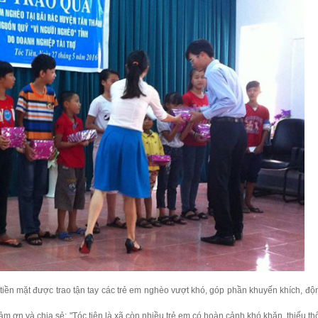
tiền mặt được trao tận tay các trẻ em nghèo vượt khó, góp phần khuyến khích, độ
 ơn và chia sẻ: "Tóc tiên là xã còn nhiều trẻ em có hoàn cảnh khó khăn, thiếu th