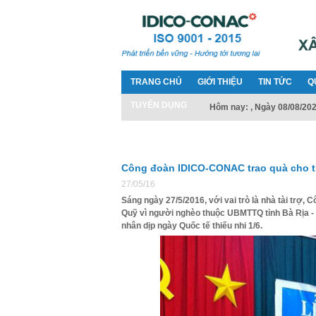
TRANG CHỦ
GIỚI THIỆU
TIN TỨC
Q
TUYỂN DỤNG
Hôm nay: , Ngày 08/08/20
Công đoàn IDICO-CONAC trao quà cho tr
27/05/16
Sáng ngày 27/5/2016, với vai trò là nhà tài tr
Quỹ vì người nghèo thuộc UBMTTQ tỉnh Bà Rịa - 
nhân dịp ngày Quốc tế thiếu nhi 1/6.