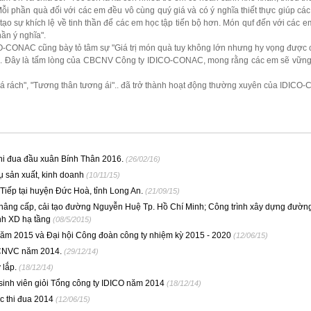
 Mỗi phần quà đối với các em đều vô cùng quý giá và có ý nghĩa thiết thực giúp cá
ạo sự khích lệ về tinh thần để các em học tập tiến bộ hơn. Món quf đến với các 
hần ý nghĩa".
-CONAC cũng bày tỏ tâm sự "Giá trị món quà tuy không lớn nhưng hy vọng được 
hó. Đây là tấm lòng của CBCNV Công ty IDICO-CONAC, mong rằng các em sẽ vững
m lá rách", "Tương thân tương ái".. đã trở thành hoạt động thường xuyên của IDIC
i đua đầu xuân Bính Thân 2016.
(26/02/16)
 sản xuất, kinh doanh
(10/11/15)
Tiếp tại huyện Đức Hoà, tỉnh Long An.
(21/09/15)
h nâng cấp, cải tạo đường Nguyễn Huệ Tp. Hồ Chí Minh; Công trình xây dựng đườn
nh XD hạ tầng
(08/5/2015)
ăm 2015 và Đại hội Công đoàn công ty nhiệm kỳ 2015 - 2020
(12/06/15)
 CNVC năm 2014.
(29/12/14)
 lắp.
(18/12/14)
 sinh viên giỏi Tổng công ty IDICO năm 2014
(18/12/14)
c thi đua 2014
(12/06/15)