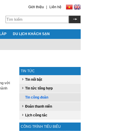
Giới thiệu
|
Liên hệ
LẮP
DU LỊCH KHÁCH SẠN
TIN TỨC
Tin nổi bật
ng với
Thành
Tin tức tổng hợp
Tin công đoàn
Đoàn thanh niên
Lịch công tác
CÔNG TRÌNH TIÊU BIỂU