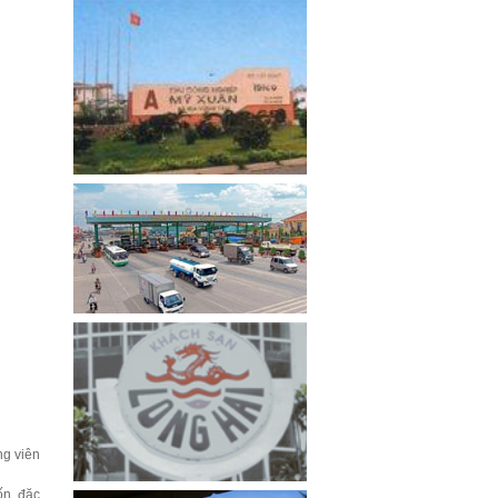
ng viên
ốn, đặc