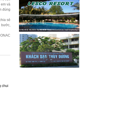
c em và
em đúng
chia sẻ
 bước,
O-CONAC
g chui