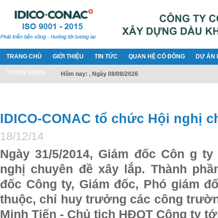
TRANG CHỦ
GIỚI THIỆU
TIN TỨC
QUAN HỆ CỔ ĐÔNG
DỰ ÁN 
TUYỂN DỤNG
Hôm nay: , Ngày 08/08/2026
IDICO-CONAC tổ chức Hội nghị ch
18/12/14
Ngày 31/5/2014, Giám đốc Côn g ty
nghị chuyên đề xây lắp. Thành ph
đốc Công ty, Giám đốc, Phó giám đố
thuộc, chỉ huy trưởng các công trườ
Minh Tiến - Chủ tịch HĐQT Công ty tới