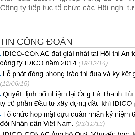
Công ty tiếp tục tổ chức các Hội nghị t
TIN CÔNG ĐOÀN
IDICO-CONAC đạt giải nhất tại Hội thi An t
công ty IDICO năm 2014
(18/12/14)
Lễ phát động phong trào thi đua và ký kết 
(12/06/15)
Quyết định bổ nhiệm lại Ông Lê Thanh Tù
ty cổ phần Đầu tư xây dựng dầu khí IDICO
Tổ chức họp mặt cựu quân nhân kỷ niệm 
đội Nhân dân Việt Nam.
(23/12/13)
IDICO-CONAC ủng hộ Quỹ "Khuyến học, khu