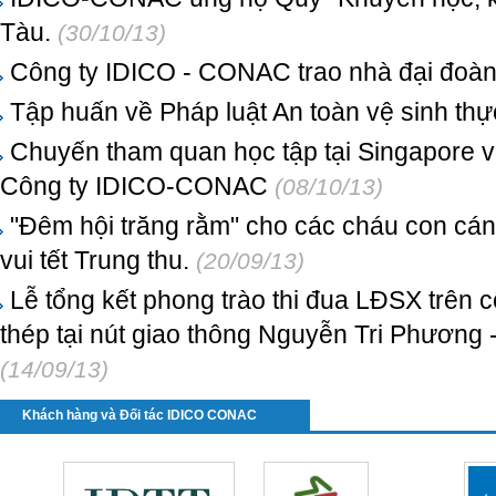
Tàu.
(30/10/13)
Công ty IDICO - CONAC trao nhà đại đoàn
Tập huấn về Pháp luật An toàn vệ sinh th
Chuyến tham quan học tập tại Singapore v
Công ty IDICO-CONAC
(08/10/13)
"Đêm hội trăng rằm" cho các cháu con cá
vui tết Trung thu.
(20/09/13)
Lễ tổng kết phong trào thi đua LĐSX trên
thép tại nút giao thông Nguyễn Tri Phương 
(14/09/13)
Khách hàng và Đối tác IDICO CONAC