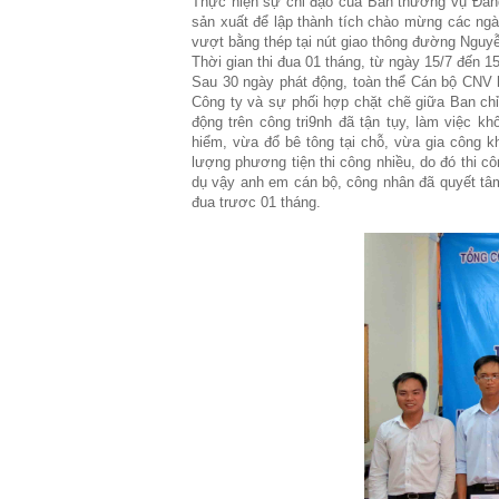
Thực hiện sự chỉ đạo của Ban thường vụ Đảng
sản xuất để lập thành tích chào mừng các ngà
vượt bằng thép tại nút giao thông đường Nguyễ
Thời gian thi đua 01 tháng, từ ngày 15/7 đến 1
Sau 30 ngày phát động, toàn thể Cán bộ CNV 
Công ty và sự phối hợp chặt chẽ giữa Ban chỉ
động trên công tri9nh đã tận tụy, làm việc k
hiểm, vừa đổ bê tông tại chỗ, vừa gia công k
lượng phương tiện thi công nhiều, do đó thi cô
dụ vậy anh em cán bộ, công nhân đã quyết tâm,
đua trươc 01 tháng.