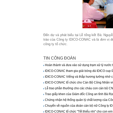
Đến dự và phát biểu tại Lễ tổng kết Bà: Nguy
trào của Công ty IDICO-CONAC và là đơn vị đứ
công ty tổ chức.
TIN CÔNG ĐOÀN
Hoàn thành và đưa vào sử dụng trạm xử lý nước 
IDICO-CONAC tham gia giải bóng đá IDICO cup lầ
IDICO-CONAC Viếng và thắp hương tưởng nhớ các a
IDICO-CONAC tổ chức cho Cán Bộ Công Nhân v
Lễ trao phần thưởng cho các cháu con cán bộ CNV
Trao giấy khen của Giám đốc Công an tỉnh Bà Rị
Chứng nhận hệ thống quản lý chất lượng của Côn
Chuyến về nguồn của đoàn cán bộ nữ Công ty 
IDICO-CONAC tổ chức "Tết thiếu nhi" cho con e