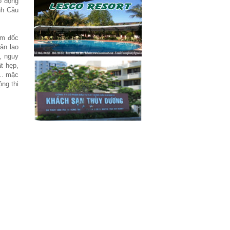
o động
nh Cầu
ám đốc
ân lao
, nguy
t hẹp,
... mặc
ng thi