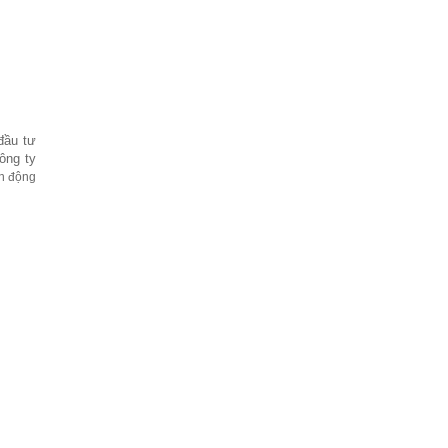
đầu tư
ông ty
n động