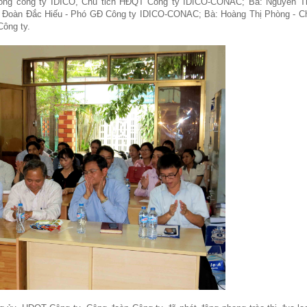
ổng công ty IDICO, Chủ tich HĐQT Công ty IDICO-CONAC; Bà: Nguyễn T
: Đoàn Đắc Hiếu - Phó GĐ Công ty IDICO-CONAC; Bà: Hoàng Thị Phòng - Ch
Công ty.