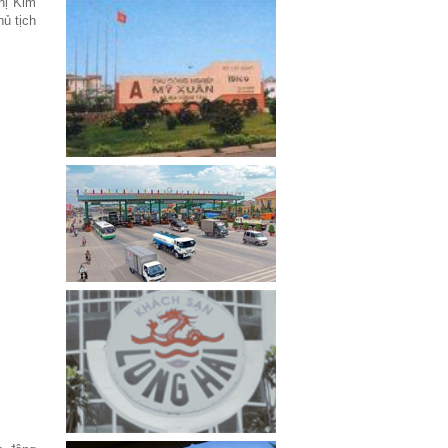
hị Kim
ủ tịch