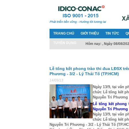
TRANG CHỦ
GIỚI THIỆU
TIN TỨC
Q
TUYỂN DỤNG
Hôm nay: , Ngày 08/08/20
Lễ tổng kết phong trào thi đua LĐSX tr
Phương - 3/2 - Lý Thái Tổ (TP.HCM)
14/09/13
Ngày 13/9, tại văn 
chức Lễ tổng kết ph
Nguyễn Tri Phương -
Lễ tổng kết phong 
Nguyễn Tri Phương -
Ngày 13/9, tại văn 
chức Lễ tổng kết ph
Nguyễn Tri Phương - 3/2 - Lý Thái Tổ (TP.HC