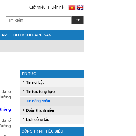
Giới thiệu
|
Liên hệ
LẮP
DU LỊCH KHÁCH SẠN
TIN TỨC
Tin nổi bật
 đã tổ
Tin tức tổng hợp
 đường
Tin công đoàn
 thông
Đoàn thanh niên
Lịch công tác
 đã tổ
 đường
CÔNG TRÌNH TIÊU BIỂU