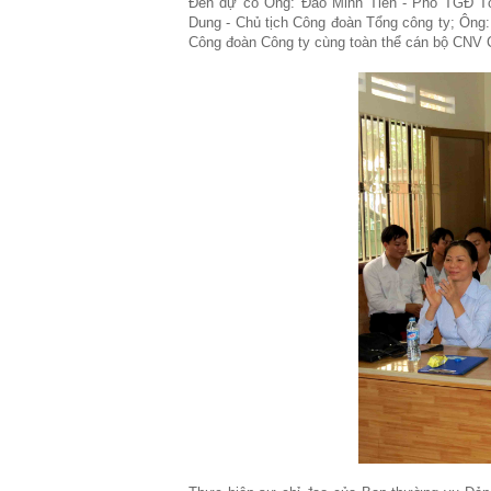
Đến dự có Ông: Đào Minh Tiến - Phó TGĐ T
Dung - Chủ tịch Công đoàn Tổng công ty; Ông
Công đoàn Công ty cùng toàn thể cán bộ CNV 