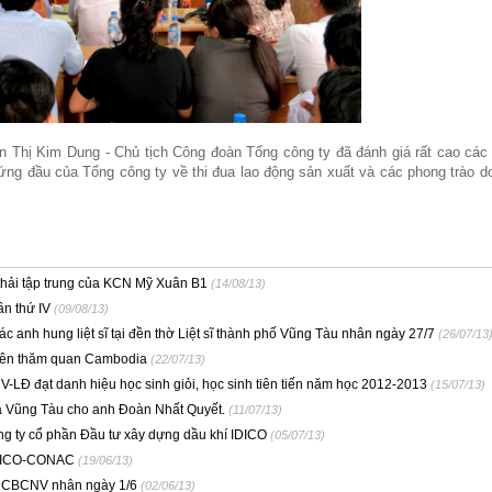
ễn Thị Kim Dung - Chủ tịch Công đoàn Tổng công ty đã đánh giá rất cao các
ng đầu của Tổng công ty về thi đua lao động sản xuất và các phong trào d
thải tập trung của KCN Mỹ Xuân B1
(14/08/13)
n thứ IV
(09/08/13)
nh hung liệt sĩ tại đền thờ Liệt sĩ thành phố Vũng Tàu nhân ngày 27/7
(26/07/13
iên thăm quan Cambodia
(22/07/13)
-LĐ đạt danh hiệu học sinh giỏi, học sinh tiên tiến năm học 2012-2013
(15/07/13)
a Vũng Tàu cho anh Đoàn Nhất Quyết.
(11/07/13)
g ty cổ phần Đầu tư xây dựng dầu khí IDICO
(05/07/13)
IDICO-CONAC
(19/06/13)
m CBCNV nhân ngày 1/6
(02/06/13)