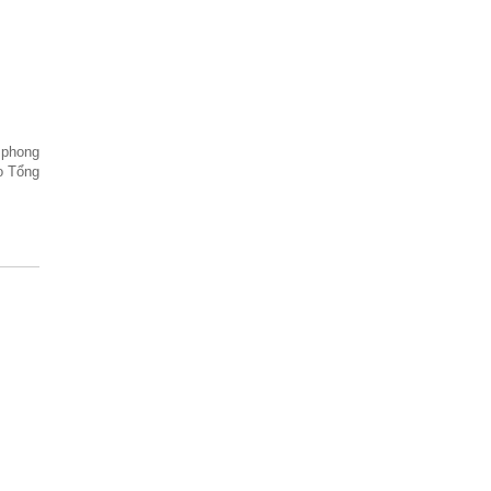
 phong
o Tổng
)