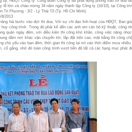
 ủy, HĐQT Công ty. Công đoàn Công ty đã phát động phong trào thi đua la
y lễ lớn và chào mừng 34 năm ngày thành lập Công ty (16/10), tại Công trì
n Tri Phương - 3/2 - Lý Thái Tổ (Tp. Hồ Chí Minh).
5/8/2013.
hăng hái bước vào đợt thi đua; Với sự chỉ đạo linh hoạt của HĐQT, Ban gi
 huy công trình. Trong đó phải kể đến các anh em cán bộ kỹ thuật, công nh
hông quản ngày đêm, với điều kiện thi công khó khăn, công việc nặng nhọc
hung dầm nơi khác vận chuyển tới, lắp đặt trên cao, mặt bằng thi công chậ
ng chủ yếu vào ban đêm, thời gian thi công lại rơi vào thời điểm mưa nhiều
 cố gắng, nhờ đó toàn công trình vượt tiến độ tất cả các hạng mục phát độ