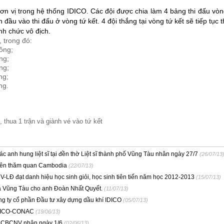
 đơn vị trong hệ thống IDICO. Các đội được chia làm 4 bảng thi đấu vòn
đầu vào thi đấu ở vòng tứ kết. 4 đội thắng tại vòng tứ kết sẽ tiếp tục t
nh chức vô địch.
,
trong đó:
ng;
g;
g;
ng;
g.
thua 1 trận và giành vé vào tứ kết
nh hung liệt sĩ tại đền thờ Liệt sĩ thành phố Vũng Tàu nhân ngày 27/7
(26/07/13
iên thăm quan Cambodia
(22/07/13)
-LĐ đạt danh hiệu học sinh giỏi, học sinh tiên tiến năm học 2012-2013
(15/07/13)
a Vũng Tàu cho anh Đoàn Nhất Quyết.
(11/07/13)
g ty cổ phần Đầu tư xây dựng dầu khí IDICO
(05/07/13)
IDICO-CONAC
(19/06/13)
m CBCNV nhân ngày 1/6
(02/06/13)