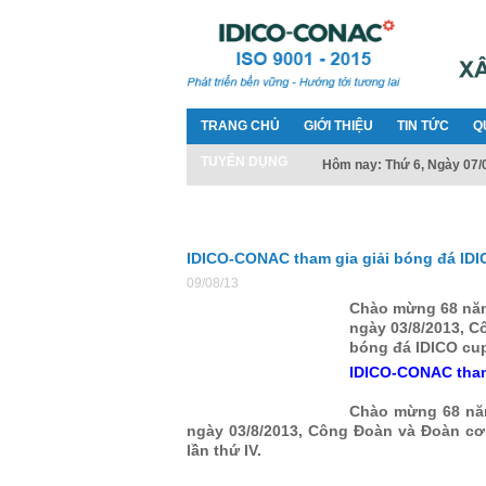
TRANG CHỦ
GIỚI THIỆU
TIN TỨC
Q
TUYỂN DỤNG
Hôm nay: Thứ 6, Ngày 07/
IDICO-CONAC tham gia giải bóng đá IDIC
09/08/13
Chào mừng 68 năm
ngày 03/8/2013, C
bóng đá IDICO cup 
IDICO-CONAC tham 
Chào mừng 68 nă
ngày 03/8/2013, Công Đoàn và Đoàn cơ
lần thứ IV.