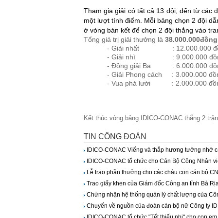
Tham gia giải có tất cả 13 đội, đến từ các
một lượt tính điểm. Mỗi bảng chọn 2 đội dẫn 
ở vòng bán kết để chọn 2 đội thắng vào tra
Tổng giá trị giải thưởng là
38.000.000đồng
- Giải nhất : 12.000.000 đồ
- Giải nhì : 9.000.000 đồn
- Đồng giải Ba : 6.000.000 đồn
- Giải Phong cách : 3.000.000 đồ
- Vua phá lưới : 2.000.000 đồn
Kết thúc vòng bảng IDICO-CONAC thắng 2 trận, 
TIN CÔNG ĐOÀN
IDICO-CONAC Viếng và thắp hương tưởng nhớ các a
IDICO-CONAC tổ chức cho Cán Bộ Công Nhân v
Lễ trao phần thưởng cho các cháu con cán bộ CNV
Trao giấy khen của Giám đốc Công an tỉnh Bà Rị
Chứng nhận hệ thống quản lý chất lượng của Côn
Chuyến về nguồn của đoàn cán bộ nữ Công ty 
IDICO-CONAC tổ chức "Tết thiếu nhi" cho con e