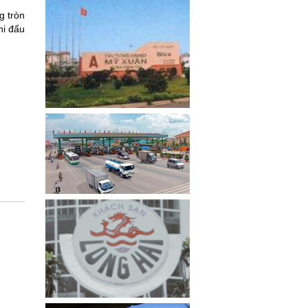
g tròn
hi đấu
)