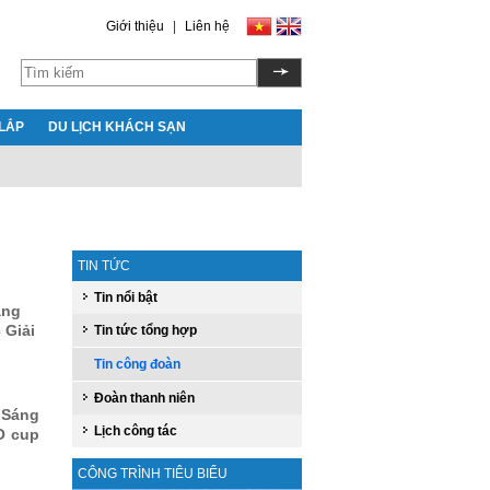
Giới thiệu
|
Liên hệ
LẮP
DU LỊCH KHÁCH SẠN
TIN TỨC
Tin nổi bật
áng
 Giải
Tin tức tổng hợp
Tin công đoàn
Đoàn thanh niên
 Sáng
Lịch công tác
O cup
CÔNG TRÌNH TIÊU BIỂU