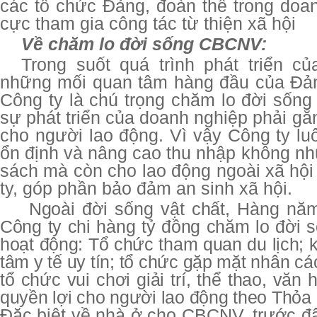
các tổ chức Đảng, đoàn thể trong doan
cực tham gia công tác từ thiện xã hội
Về chăm lo đời sống CBCNV:
Trong suốt quá trình phát triển c
những mối quan tâm hàng đầu của Đả
Công ty là chú trọng chăm lo đời số
sự phát triển của doanh nghiệp phải gắ
cho người lao động. Vì vậy Công ty lu
ổn định và nâng cao thu nhập không 
sách mà còn cho lao động ngoài xã hội
ty, góp phần bảo đảm an sinh xã hội.
Ngoài đời sống vật chất, Hàng nă
Công ty chi hàng tỷ đồng chăm lo đời s
hoạt động: Tổ chức tham quan du lịch; 
tâm y tế uy tín; tổ chức gặp mặt nhân cá
tổ chức vui chơi giải trí, thể thao, văn
quyền lợi cho người lao động theo Thỏa
Đặc biệt về nhà ở cho CBCNV, trước đ