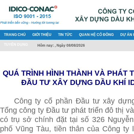
TRANG CHỦ
GIỚI THIỆU
TIN TỨC
QUAN HỆ CỔ ĐÔNG
DỰ ÁN 
TUYỂN DỤNG
Hôm nay: , Ngày 08/08/2026
QUÁ TRÌNH HÌNH THÀNH VÀ PHÁT 
ĐẦU TƯ XÂY DỰNG DẦU KHÍ ID
Công ty cổ phần Đầu tư xây dựng
Tổng công ty Đầu tư phát triển đô thị 
có trụ sở chính đặt tại số 326 Nguyễ
phố Vũng Tàu, tiền thân của Công ty