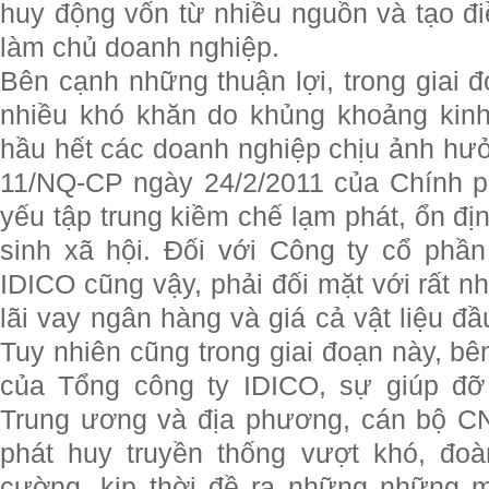
huy động vốn từ nhiều nguồn và tạo đi
làm chủ doanh nghiệp.
Bên cạnh những thuận lợi, trong giai đ
nhiều khó khăn do khủng khoảng kinh
hầu hết các doanh nghiệp chịu ảnh hưở
11/NQ-CP ngày 24/2/2011 của Chính p
yếu tập trung kiềm chế lạm phát, ổn đị
sinh xã hội. Đối với Công ty cổ phầ
IDICO cũng vậy, phải đối mặt với rất n
lãi vay ngân hàng và giá cả vật liệu đầ
Tuy nhiên cũng trong giai đoạn này, b
của Tổng công ty IDICO, sự giúp đỡ
Trung ương và địa phương, cán bộ C
phát huy truyền thống vượt khó, đoà
cường, kịp thời đề ra những những m