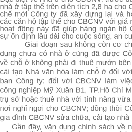
nhà ở tập thể trên diện tích 2,8 ha ch
chế mới Công ty đã xây dựng lại và hó
các căn hộ tập thể cho CBCNV với giá r
hoạt động này đã giúp hàng ngàn hộ 
sự ổn định lâu dài cho cuộc sống, an cư
Giai đoạn sau không còn cơ chế
dụng chưa có nhà ở cũng đã được Côn
về chỗ ở không phải đi thuê mướn bên 
cải tạo Nhà văn hóa làm chỗ ở đối v
ban Công ty; đối với CBCNV làm vi
công nghiệp Mỹ Xuân B1, TP.Hồ Chí M
trụ sở hoặc thuê nhà với tính năng vừa 
nơi nghỉ ngơi cho CBCNV; đồng thời Cô
gia đình CBCNV sửa chữa, cải tạo nhà 
Gần đây, vận dụng chính sách về n