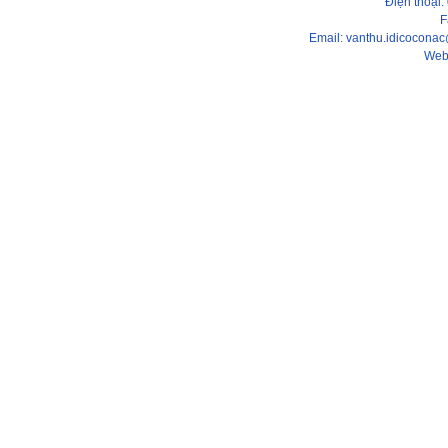
Điện thoại
F
Email: vanthu.idicocona
Web