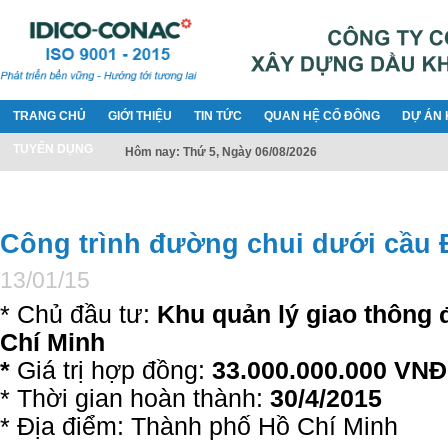
TRANG CHỦ
GIỚI THIỆU
TIN TỨC
QUAN HỆ CỔ ĐÔNG
DỰ ÁN 
TUYỂN DỤNG
Hôm nay: Thứ 5, Ngày 06/08/2026
Công trình đường chui dưới cầu 
13/01/15
* Chủ đầu tư:
Khu quản lý giao thông 
Chí Minh
*
Giá trị hợp đồng:
33
.000.000.000 VNĐ
* Thời gian hoàn thành:
30/4/2015
* Địa điểm: Thành phố Hồ Chí Minh