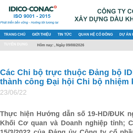
TRANG CHỦ
GIỚI THIỆU
TIN TỨC
QUAN HỆ CỔ ĐÔNG
DỰ ÁN 
TUYỂN DỤNG
Hôm nay: , Ngày 09/08/2026
Các Chi bộ trực thuộc Đảng bộ 
thành công Đại hội Chi bộ nhiệm 
23/06/22
Thực hiện Hướng dẫn số 19-HD/ĐUK ng
Khối Cơ quan và Doanh nghiệp tỉnh; 
15/3/2022 của Đảng ủy Công ty
cổ phầ