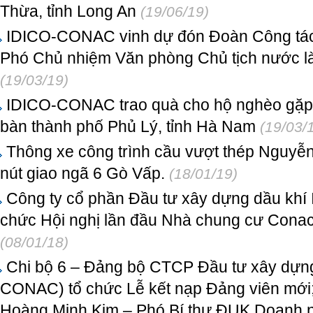
Thừa, tỉnh Long An
(19/06/19)
IDICO-CONAC vinh dự đón Đoàn Công tác
Phó Chủ nhiệm Văn phòng Chủ tịch nước l
(19/03/19)
IDICO-CONAC trao quà cho hộ nghèo gặp k
bàn thành phố Phủ Lý, tỉnh Hà Nam
(19/03/
Thông xe công trình cầu vượt thép Nguyễn
nút giao ngã 6 Gò Vấp.
(18/01/19)
Công ty cổ phần Đầu tư xây dựng dầu kh
chức Hội nghị lần đầu Nhà chung cư Conac
(08/01/18)
Chi bộ 6 – Đảng bộ CTCP Đầu tư xây dựng
CONAC) tổ chức Lễ kết nạp Đảng viên mới;
Hoàng Minh Kim – Phó Bí thư ĐUK Doanh n