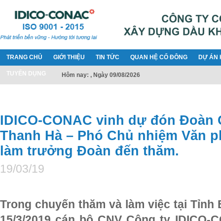
TRANG CHỦ
GIỚI THIỆU
TIN TỨC
QUAN HỆ CỔ ĐÔNG
DỰ ÁN 
TUYỂN DỤNG
Hôm nay: , Ngày 09/08/2026
IDICO-CONAC vinh dự đón Đoàn 
Thanh Hà – Phó Chủ nhiệm Văn p
làm trưởng Đoàn đến thăm.
19/03/19
Trong chuyến thăm và làm việc tại Tỉnh
15/3/2019 cán bộ CNV Công ty IDICO-