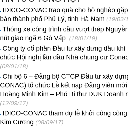
IDICO-CONAC trao quà cho hộ nghèo gặp k
bàn thành phố Phủ Lý, tỉnh Hà Nam
(19/03/
Thông xe công trình cầu vượt thép Nguyễn
nút giao ngã 6 Gò Vấp.
(18/01/19)
Công ty cổ phần Đầu tư xây dựng dầu kh
chức Hội nghị lần đầu Nhà chung cư Conac
(08/01/18)
Chi bộ 6 – Đảng bộ CTCP Đầu tư xây dựng
CONAC) tổ chức Lễ kết nạp Đảng viên mới;
Hoàng Minh Kim – Phó Bí thư ĐUK Doanh n
(12/09/17)
IDICO-CONAC tham dự lễ khởi công công 
Kim Cương
(08/09/17)