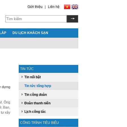
Giới thiệu
|
Liên hệ
LẮP
DU LỊCH KHÁCH SẠN
TIN TỨC
Tin nổi bật
Tin tức tổng hợp
y dựng
Tin công đoàn
M, Ông
Đoàn thanh niên
ở, Ban,
Lịch công tác
 tư xây
CÔNG TRÌNH TIÊU BIỂU