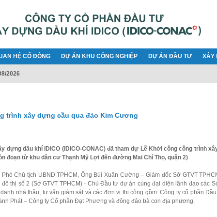
UAN HỆ CỔ ĐÔNG
DỰ ÁN KHU CÔNG NGHIỆP
DỰ ÁN ĐẦU TƯ
XÂY 
08/2026
g trình xây dựng cầu qua đảo Kim Cương
ây dựng dầu khí IDICO (IDICO-CONAC) đã tham dự Lễ Khởi công công trình xâ
n đoạn từ khu dân cư Thạnh Mỹ Lợi đến đường Mai Chí Thọ, quận 2)
n - Phó Chủ tịch UBND TPHCM, Ông Bùi Xuân Cường – Giám đốc Sở GTVT TPHC
 đô thị số 2 (Sở GTVT TPHCM) - Chủ Đầu tư dự án cùng đại diện lãnh đạo các S
danh nhà thầu, tư vấn giám sát và các đơn vị thi công gồm: Công ty cổ phần Đầu
nh Phát – Công ty Cổ phần Đạt Phương và đông đảo bà con địa phương.