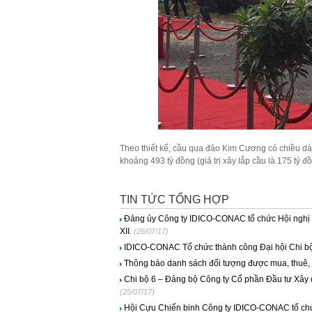
Theo thiết kế, cầu qua đảo Kim Cương có chiều dài
khoảng 493 tỷ đồng (giá trị xây lắp cầu là 175 tỷ 
TIN TỨC TỔNG HỢP
Đảng ủy Công ty IDICO-CONAC tổ chức Hội nghị q
XII.
(26/07/17)
IDICO-CONAC Tổ chức thành công Đại hội Chi bộ
Thông báo danh sách đối tượng được mua, thuê,
Chi bộ 6 – Đảng bộ Công ty Cổ phần Đầu tư Xây dự
(25/07/17)
Hội Cựu Chiến binh Công ty IDICO-CONAC tổ chức 