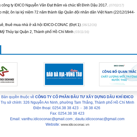
ông ty IDICO Nguyễn Văn Đạt thăm và chúc tết Đinh Dậu 2017.
(07/02/17)
mặt, ôn lại kỷ niệm 72 năm thành lập Quân đội nhân dân Việt Nam (22/12/1944-
uê, thuê mua nhà ở xã hội IDICO-CONAC (Đợt 1)
(06/12/16)
 Mỹ Thủy tại Quận 2, Thành phố Hồ Chí Minh
(03/11/16)
Bản quyền thuộc về
CÔNG TY CỔ PHẦN ĐẦU TƯ XÂY DỰNG DẦU KHÍ IDICO
Trụ sở chính: 326 Nguyễn An Ninh, phường Tam Thắng, Thành phố Hồ Chí Minh
Điện thoại: 0254.38 38 423 - 38 38 426
Fax: 0254.38 38 423
Email: vanthu.idicoconac@gmail.com ; dautu.idicoconac@gmail.com
Website:
www.idicoconac.vn