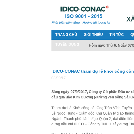
TRANG CHỦ
GIỚI THIỆU
TIN TỨC
Q
TUYỂN DỤNG
Hôm nay: Thứ 6, Ngày 07/
IDICO-CONAC tham dự lễ khởi công côn
08/09/17
Sáng ngày 07/9/2017, Công ty Cổ phần Đầu tư x
cầu qua đảo Kim Cương (đường ven sông Sài Gò
Tham dự Lễ Khởi công có: Ông Trần Vĩnh Tuyế
Lê Ngọc Hùng - Giám đốc Khu Quản lý giao thông
Ngành Thành phố, lãnh đạo Quận 2; đại diện liên 
dựng dầu khí IDICO – Công ty TNHH Xây dựng Thà