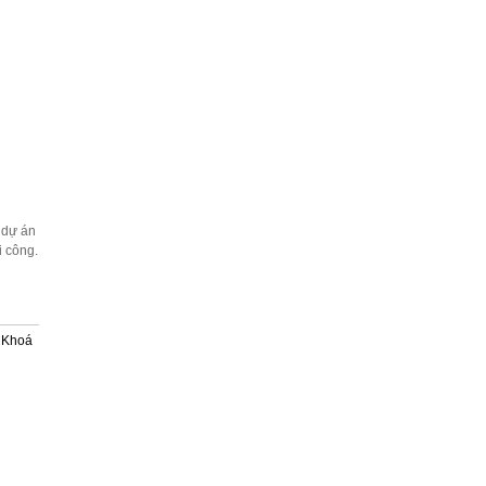
 dự án
i công.
g Khoá