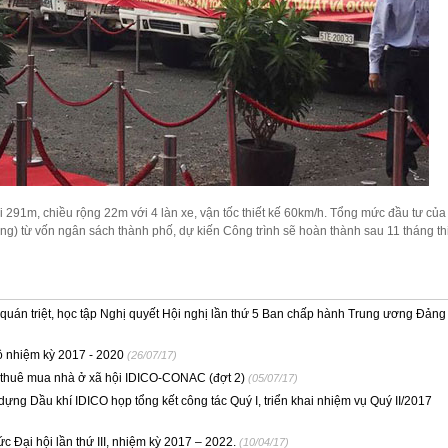
 291m, chiều rộng 22m với 4 làn xe, vận tốc thiết kế 60km/h. Tổng mức đầu tư của
đồng) từ vốn ngân sách thành phố, dự kiến Công trình sẽ hoàn thành sau 11 tháng th
uán triệt, học tập Nghị quyết Hội nghị lần thứ 5 Ban chấp hành Trung ương Đản
 nhiệm kỳ 2017 - 2020
(26/07/17)
 thuê mua nhà ở xã hội IDICO-CONAC (đợt 2)
(05/07/17)
ng Dầu khí IDICO họp tổng kết công tác Quý I, triển khai nhiệm vụ Quý II/2017
Đại hội lần thứ III, nhiệm kỳ 2017 – 2022.
(10/04/17)