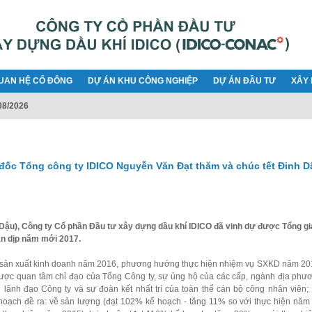
UAN HỆ CỔ ĐÔNG
DỰ ÁN KHU CÔNG NGHIỆP
DỰ ÁN ĐẦU TƯ
XÂY 
08/2026
ốc Tổng công ty IDICO Nguyễn Văn Đạt thăm và chúc tết Đinh D
 Dậu), Công ty Cổ phần Đầu tư xây dựng dầu khí IDICO đã vinh dự được Tổng g
n dịp năm mới 2017.
ả sản xuất kinh doanh năm 2016, phương hướng thực hiện nhiệm vụ SXKD năm 20
ợc quan tâm chỉ đạo của Tổng Công ty, sự ủng hộ của các cấp, ngành địa phư
an lãnh đạo Công ty và sự đoàn kết nhất trí của toàn thể cán bộ công nhân viên;
oạch đề ra: về sản lượng (đạt 102% kế hoạch - tăng 11% so với thực hiện năm