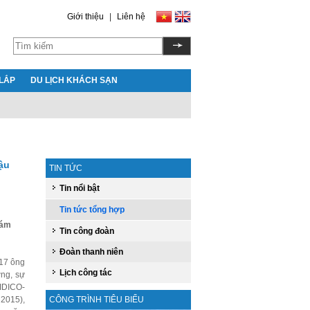
Giới thiệu
|
Liên hệ
LẮP
DU LỊCH KHÁCH SẠN
ậu
TIN TỨC
Tin nổi bật
Tin tức tổng hợp
iám
Tin công đoàn
Đoàn thanh niên
17 ông
Lịch công tác
ơng, sự
 IDICO-
 2015),
CÔNG TRÌNH TIÊU BIỂU