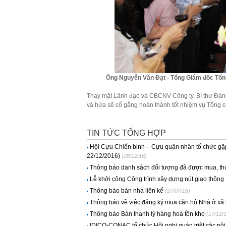
Ông Nguyễn Văn Đạt - Tổng Giám đốc Tổng
Thay mặt Lãnh đạo và CBCNV Công ty, Bí thư Đản
và hứa sẽ cố gắng hoàn thành tốt nhiệm vụ Tổng c
TIN TỨC TỔNG HỢP
Hội Cựu Chiến binh – Cựu quân nhân tổ chức gặp 
22/12/2016)
(28/12/16)
Thông báo danh sách đối tượng đã được mua, th
Lễ khởi công Công trình xây dựng nút giao thông
Thông báo bán nhà liên kế
(27/07/16)
Thông báo về việc đăng ký mua căn hộ Nhà ở x
Thông báo Bán thanh lý hàng hoá tồn kho
(17/12/
IDICO-CONAC tổ chức Hội nghị quán triệt các nội