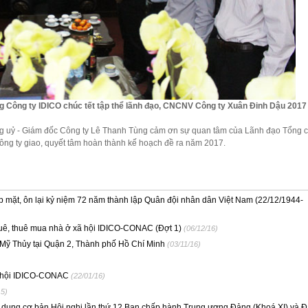
 Công ty IDICO chúc tết tập thể lãnh đạo, CNCNV Công ty Xuân Đinh Dậu 2017
g uỷ - Giám đốc Công ty Lê Thanh Tùng cảm ơn sự quan tâm của Lãnh đạo Tổng c
ông ty giao, quyết tâm hoàn thành kế hoạch đề ra năm 2017.
mặt, ôn lại kỷ niệm 72 năm thành lập Quân đội nhân dân Việt Nam (22/12/1944-
uê, thuê mua nhà ở xã hội IDICO-CONAC (Đợt 1)
(06/12/16)
 Mỹ Thủy tại Quận 2, Thành phố Hồ Chí Minh
(03/11/16)
ã hội IDICO-CONAC
(22/01/16)
15)
 dung cơ bản Hội nghị lần thứ 12 Ban chấp hành Trung ương Đảng (Khoá XI) và Đ