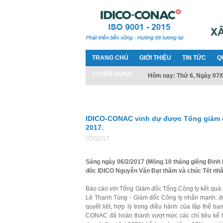
TRANG CHỦ
GIỚI THIỆU
TIN TỨC
Q
TUYỂN DỤNG
Hôm nay: Thứ 6, Ngày 07/
IDICO-CONAC vinh dự được Tổng giám đ
2017.
07/02/17
Sáng ngày 06/2/2017 (Mồng 10 tháng giêng Đinh
đốc IDICO Nguyễn Văn Đạt thăm và chúc Tết nhâ
Báo cáo với Tổng Giám đốc Tổng Công ty kết qu
Lê Thanh Tùng - Giám đốc Công ty nhấn mạnh: đư
quyết liệt, hợp lý trong điều hành của tập thể b
CONAC đã hoàn thành vượt mức các chỉ tiêu kế h