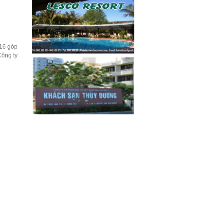
016 góp
Công ty