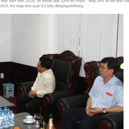
 thực hiện năm 2015), lợi nhuận (đạt 116% kế hoạch - tăng 28% so với thực h
2015, thu nhập bình quân 8,2 triệu đồng/người/tháng.