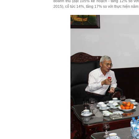
doanh thu (đạt 105% kế hoạch - tăng 12% so với
2015), cổ tức 14%, tăng 17% so với thực hiện năm 