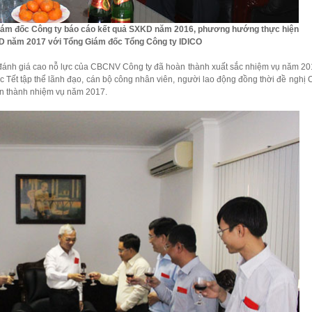
Giám đốc Công ty báo cáo kết quả SXKD năm 2016, phương hướng thực hiện
 năm 2017 với Tổng Giám đốc Tổng Công ty IDICO
 đánh giá cao nỗ lực của CBCNV Công ty đã hoàn thành xuất sắc nhiệm vụ năm 2
 Tết tập thể lãnh đạo, cán bộ công nhân viên, người lao động đồng thời đề nghị 
oàn thành nhiệm vụ năm 2017.