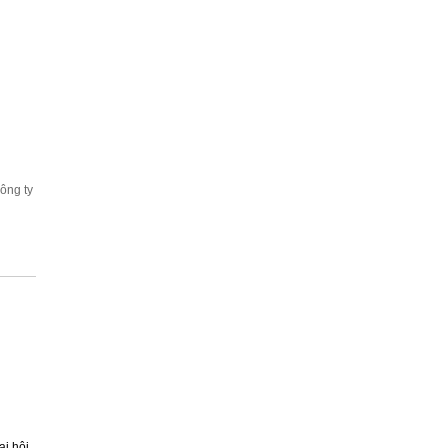
ông ty
ại hội