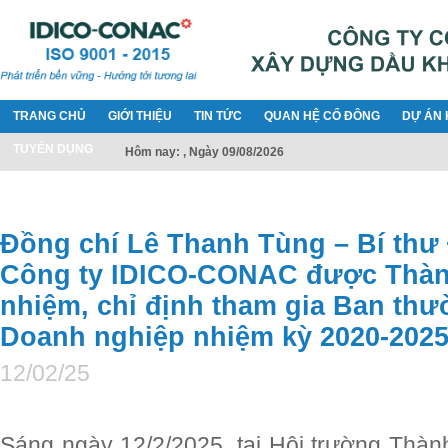
TRANG CHỦ
GIỚI THIỆU
TIN TỨC
QUAN HỆ CỔ ĐÔNG
DỰ ÁN 
TUYỂN DỤNG
Hôm nay: , Ngày 09/08/2026
Đồng chí Lê Thanh Tùng – Bí thư
Công ty IDICO-CONAC được Thành
nhiệm, chỉ định tham gia Ban th
Doanh nghiệp nhiệm kỳ 2020-202
12/02/25
Sáng ngày 12/2/2025, tại Hội trường Thàn