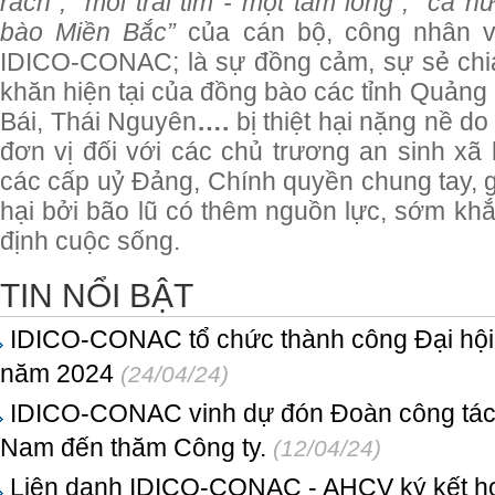
rách”, “mỗi trái tim - một tấm lòng”, “cả
bào Miền Bắc”
của cán bộ, công nhân vi
IDICO-CONAC; là sự đồng cảm, sự sẻ chia
khăn hiện tại của đồng bào các tỉnh Quảng
Bái, Thái Nguyên
….
bị thiệt hại nặng nề do
đơn vị đối với các chủ trương an sinh xã
các cấp uỷ Đảng, Chính quyền chung tay, g
hại bởi bão lũ có thêm nguồn lực, sớm khắc 
định cuộc sống.
TIN NỔI BẬT
IDICO-CONAC tổ chức thành công Đại hội
năm 2024
(24/04/24)
IDICO-CONAC vinh dự đón Đoàn công tác 
Nam đến thăm Công ty.
(12/04/24)
Liên danh IDICO-CONAC - AHCV ký kết hợ