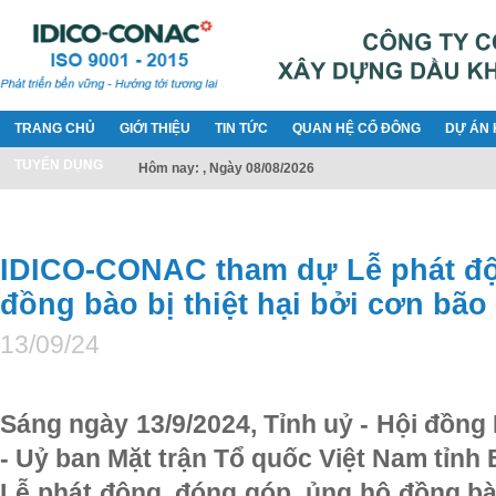
TRANG CHỦ
GIỚI THIỆU
TIN TỨC
QUAN HỆ CỔ ĐÔNG
DỰ ÁN 
TUYỂN DỤNG
Hôm nay: , Ngày 08/08/2026
IDICO-CONAC tham dự Lễ phát độ
đồng bào bị thiệt hại bởi cơn bão 
13/09/24
Sáng ngày 13/9/2024, Tỉnh uỷ - Hội đồn
- Uỷ ban Mặt trận Tổ quốc Việt Nam tỉnh 
Lễ phát động, đóng góp, ủng hộ
đồng bà