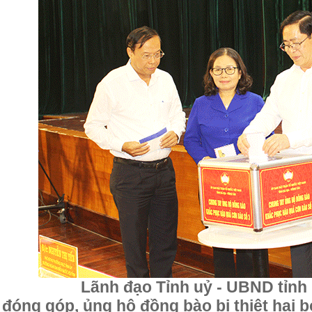
Lãnh đạo Tỉnh uỷ - UBND tỉnh
đóng góp, ủng hộ
đồng bào bị thiệt hại b