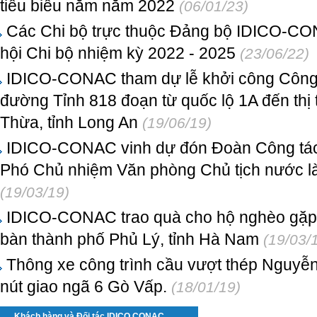
tiêu biểu năm năm 2022
(06/01/23)
Các Chi bộ trực thuộc Đảng bộ IDICO-CO
hội Chi bộ nhiệm kỳ 2022 - 2025
(23/06/22)
IDICO-CONAC tham dự lễ khởi công Công 
đường Tỉnh 818 đoạn từ quốc lộ 1A đến thị
Thừa, tỉnh Long An
(19/06/19)
IDICO-CONAC vinh dự đón Đoàn Công tác
Phó Chủ nhiệm Văn phòng Chủ tịch nước l
(19/03/19)
IDICO-CONAC trao quà cho hộ nghèo gặp k
bàn thành phố Phủ Lý, tỉnh Hà Nam
(19/03/
Thông xe công trình cầu vượt thép Nguyễn
nút giao ngã 6 Gò Vấp.
(18/01/19)
Khách hàng và Đối tác IDICO CONAC