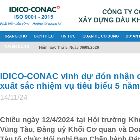
TRANG CHỦ
GIỚI THIỆU
TIN TỨC
QUAN HỆ CỔ ĐÔNG
DỰ ÁN 
TUYỂN DỤNG
Hôm nay: Thứ 5, Ngày 06/08/2026
IDICO-CONAC vinh dự đón nhận c
xuất sắc nhiệm vụ tiêu biểu 5 năm
14/11/24
Chiều ngày 12/4/2024 tại Hội trường K
Vũng Tàu, Đảng uỷ Khối Cơ quan và Doa
Tàu tổ chức Hội nghị Ban Chấp hành Đản