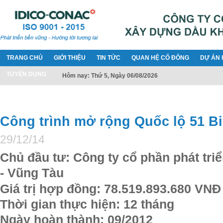
TRANG CHỦ
GIỚI THIỆU
TIN TỨC
QUAN HỆ CỔ ĐÔNG
DỰ ÁN 
TUYỂN DỤNG
Hôm nay: Thứ 5, Ngày 06/08/2026
Công trình mở rộng Quốc lộ 51 B
29/12/14
Chủ đầu tư:
Công ty cổ phần phát tri
- Vũng Tàu
Giá trị hợp đồng:
78.519.893.680 VNĐ
Thời gian thực hiện:
12
tháng
Ngày hoàn thành: 09/2012