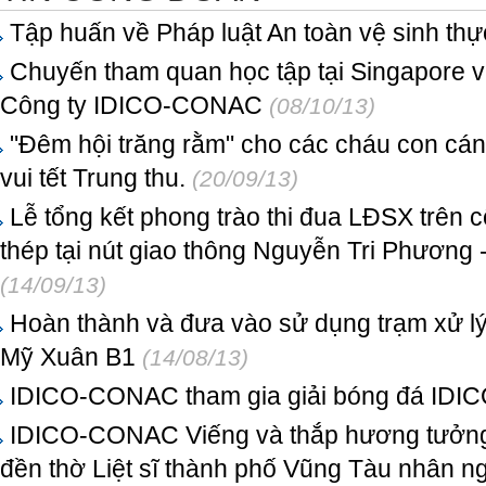
Tập huấn về Pháp luật An toàn vệ sinh th
Chuyến tham quan học tập tại Singapore v
Công ty IDICO-CONAC
(08/10/13)
"Đêm hội trăng rằm" cho các cháu con cá
vui tết Trung thu.
(20/09/13)
Lễ tổng kết phong trào thi đua LĐSX trên
thép tại nút giao thông Nguyễn Tri Phương 
(14/09/13)
Hoàn thành và đưa vào sử dụng trạm xử lý
Mỹ Xuân B1
(14/08/13)
IDICO-CONAC tham gia giải bóng đá IDICO
IDICO-CONAC Viếng và thắp hương tưởng nh
đền thờ Liệt sĩ thành phố Vũng Tàu nhân n