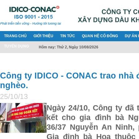
TRANG CHỦ
GIỚI THIỆU
TIN TỨC
QUAN HỆ CỔ ĐÔNG
DỰ ÁN 
TUYỂN DỤNG
Hôm nay: Thứ 2, Ngày 10/08/2026
Công ty IDICO - CONAC trao nhà đ
nghèo.
25/10/13
Ngày 24/10, Công ty đã 
kết cho gia đình bà N
36/37 Nguyễn An Ninh,
Gia đinh bà Hoa thuộc