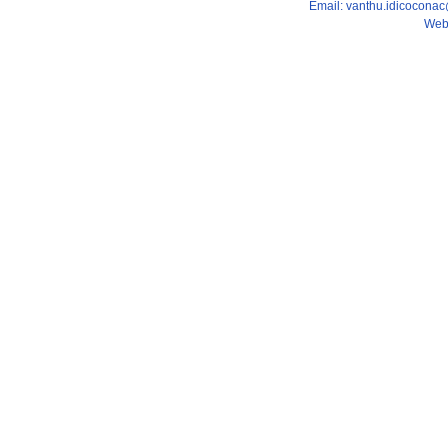
Email: vanthu.idicocona
Web