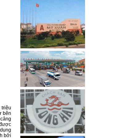
triệu
ừ bên
 cảng
 được
 dụng
h bởi