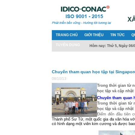
TRANG CHỦ
GIỚI THIỆU
TIN TỨC
Q
TUYỂN DỤNG
Hôm nay: Thứ 5, Ngày 06/
Chuyến tham quan học tập tại Singapor
08/10/13
Trong thời gian từ 
học tập và cập nhật 
Chuyến tham quan h
Trong thời gian từ 
học tập và cập nhật 
Điểm đến đầu tiên 
Thành phố Sư Tử, một quốc gia đa văn hóa với
có hình dạng một viên kim cương và được bao