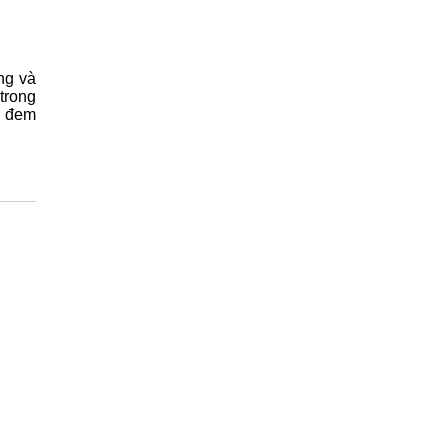
ng và
trong
i đem
)