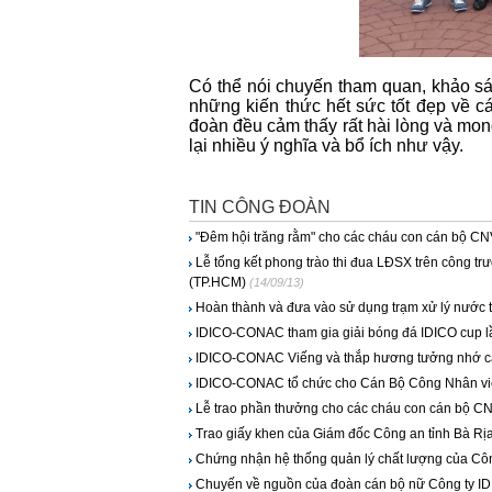
Có thể nói chuyến tham quan, khảo sá
những kiến thức hết sức tốt đẹp về c
đoàn đều cảm thấy rất hài lòng và mon
lại nhiều ý nghĩa và bổ ích như vậy.
TIN CÔNG ĐOÀN
"Đêm hội trăng rằm" cho các cháu con cán bộ CNV
Lễ tổng kết phong trào thi đua LĐSX trên công tr
(TP.HCM)
(14/09/13)
Hoàn thành và đưa vào sử dụng trạm xử lý nước 
IDICO-CONAC tham gia giải bóng đá IDICO cup lầ
IDICO-CONAC Viếng và thắp hương tưởng nhớ các a
IDICO-CONAC tổ chức cho Cán Bộ Công Nhân v
Lễ trao phần thưởng cho các cháu con cán bộ CNV
Trao giấy khen của Giám đốc Công an tỉnh Bà Rị
Chứng nhận hệ thống quản lý chất lượng của Côn
Chuyến về nguồn của đoàn cán bộ nữ Công ty 