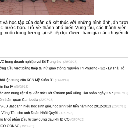
t và học tập của đoàn đã kết thúc với những hình ảnh, ấn tượ
ác nước bạn. Trở về thành phố biển Vũng tàu, các thành viên 
g muốn trong tương lại sẽ tiếp tục được tham gia các chuyến đ
C trong doanh nghiệp vui tết Trung thu.
(20/09/13)
ường Cầu vượt bằng thép tại nút giao thông Nguyễn Tri Phương - 3/2 - Lý Thái Tổ
thải tập trung của KCN Mỹ Xuân B1
(14/08/13)
n thứ IV
(09/08/13)
nh hung liệt sĩ tại đền thờ Liệt sĩ thành phố Vũng Tàu nhân ngày 27/7
(26/07/13
iên thăm quan Cambodia
(22/07/13)
-LĐ đạt danh hiệu học sinh giỏi, học sinh tiên tiến năm học 2012-2013
(15/07/13)
a Vũng Tàu cho anh Đoàn Nhất Quyết.
(11/07/13)
g ty cổ phần Đầu tư xây dựng dầu khí IDICO
(05/07/13)
IDICO-CONAC
(19/06/13)