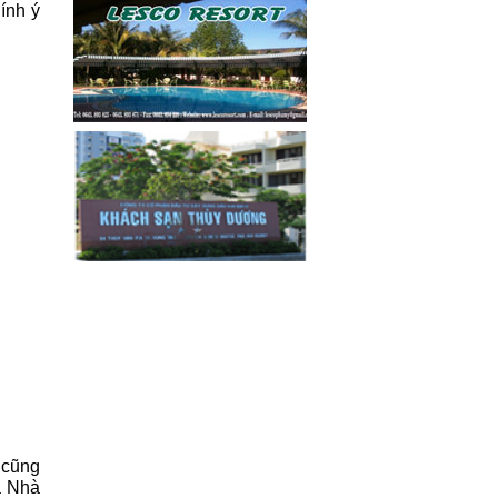
ính ý
n cũng
à Nhà