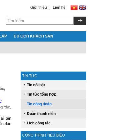
Giới thiệu
|
Liên hệ
LẮP
DU LỊCH KHÁCH SẠN
TIN TỨC
Tin nổi bật
ác,
Tin tức tổng hợp
C
Tin công đoàn
g tác,
Đoàn thanh niên
ái tên
Lịch công tác
òn đảo
CÔNG TRÌNH TIÊU BIỂU