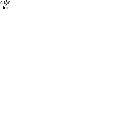
c tận
đôi -