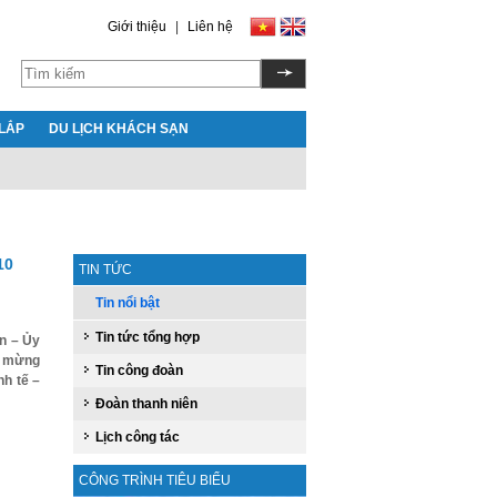
Giới thiệu
|
Liên hệ
LẮP
DU LỊCH KHÁCH SẠN
10
TIN TỨC
Tin nổi bật
Tin tức tổng hợp
n – Ủy
c mừng
Tin công đoàn
nh tế –
Đoàn thanh niên
Lịch công tác
CÔNG TRÌNH TIÊU BIỂU