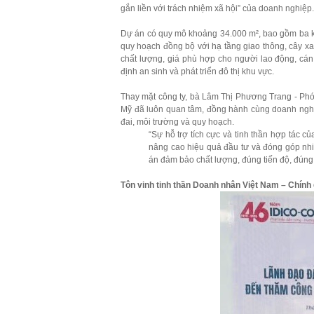
gắn liền với trách nhiệm xã hội” của doanh nghiệp.
Dự án có quy mô khoảng 34.000 m², bao gồm ba kh
quy hoạch đồng bộ với hạ tầng giao thông, cây x
chất lượng, giá phù hợp cho người lao động, cá
định an sinh và phát triển đô thị khu vực.
Thay mặt công ty, bà Lâm Thị Phương Trang - Ph
Mỹ đã luôn quan tâm, đồng hành cùng doanh nghiệp 
đai, môi trường và quy hoạch.
“Sự hỗ trợ tích cực và tinh thần hợp tác c
nâng cao hiệu quả đầu tư và đóng góp nh
án đảm bảo chất lượng, đúng tiến độ, đúng 
Tôn vinh tinh thần Doanh nhân Việt Nam – Chín