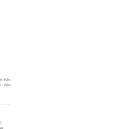
nh thần
m – bản
5)
N)