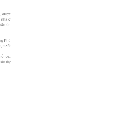
i, được
p nhà ở
phần ổn
ờng Phú
tục đất
nỗ lực,
 các dự