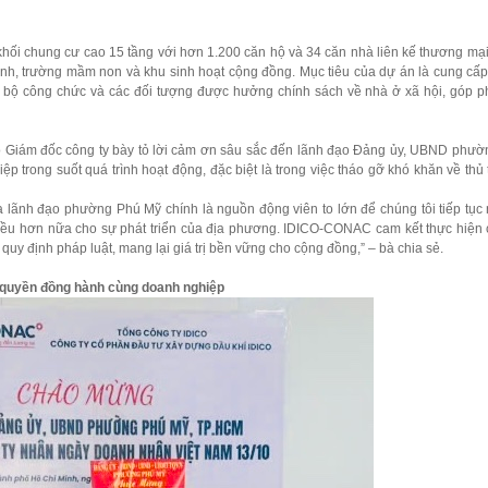
ối chung cư cao 15 tầng với hơn 1.200 căn hộ và 34 căn nhà liên kế thương mạ
anh, trường mầm non và khu sinh hoạt cộng đồng. Mục tiêu của dự án là cung cấ
n bộ công chức và các đối tượng được hưởng chính sách về nhà ở xã hội, góp 
ó Giám đốc công ty bày tỏ lời cảm ơn sâu sắc đến lãnh đạo Đảng ủy, UBND phư
trong suốt quá trình hoạt động, đặc biệt là trong việc tháo gỡ khó khăn về thủ 
ủa lãnh đạo phường Phú Mỹ chính là nguồn động viên to lớn để chúng tôi tiếp tục 
iều hơn nữa cho sự phát triển của địa phương. IDICO-CONAC cam kết thực hiện
quy định pháp luật, mang lại giá trị bền vững cho cộng đồng,” – bà chia sẻ.
h quyền đồng hành cùng doanh nghiệp