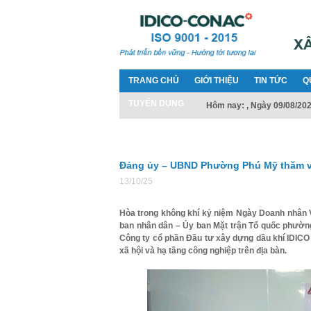
TRANG CHỦ
GIỚI THIỆU
TIN TỨC
Q
TUYỂN DỤNG
Hôm nay: , Ngày 09/08/20
Đảng ủy – UBND Phường Phú Mỹ thăm v
13/10/25
Hòa trong không khí kỷ niệm Ngày Doanh nhân V
ban nhân dân – Ủy ban Mặt trận Tổ quốc phườn
Công ty cổ phần Đầu tư xây dựng dầu khí IDICO 
xã hội và hạ tầng công nghiệp trên địa bàn.