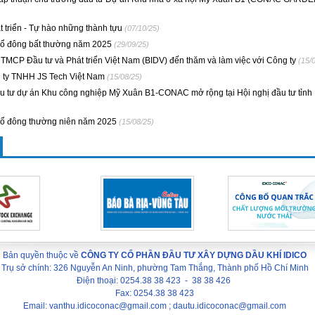
triển - Tự hào những thành tựu
(07/10/25)
cổ đông bất thường năm 2025
(29/09/25)
P Đầu tư và Phát triển Việt Nam (BIDV) đến thăm và làm việc với Công ty
(15/
 ty TNHH JS Tech Việt Nam
(15/08/25)
tư dự án Khu công nghiệp Mỹ Xuân B1-CONAC mở rộng tại Hội nghị đầu tư tỉnh 
cổ đông thường niên năm 2025
(15/08/25)
Bản quyền thuộc về
CÔNG TY CỔ PHẦN ĐẦU TƯ XÂY DỰNG DẦU KHÍ IDICO
Trụ sở chính: 326 Nguyễn An Ninh, phường Tam Thắng, Thành phố Hồ Chí Minh
Điện thoại: 0254.38 38 423 - 38 38 426
Fax: 0254.38 38 423
Email: vanthu.idicoconac@gmail.com ; dautu.idicoconac@gmail.com