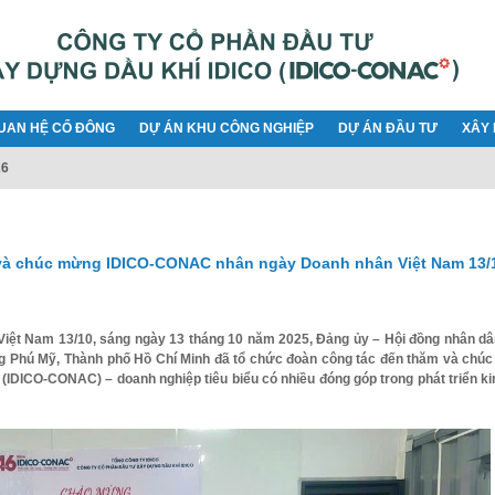
UAN HỆ CỔ ĐÔNG
DỰ ÁN KHU CÔNG NGHIỆP
DỰ ÁN ĐẦU TƯ
XÂY 
26
à chúc mừng IDICO-CONAC nhân ngày Doanh nhân Việt Nam 13/
iệt Nam 13/10, sáng ngày 13 tháng 10 năm 2025, Đảng ủy – Hội đồng nhân dâ
g Phú Mỹ, Thành phố Hồ Chí Minh đã tổ chức đoàn công tác đến thăm và chú
(IDICO-CONAC) – doanh nghiệp tiêu biểu có nhiều đóng góp trong phát triển ki