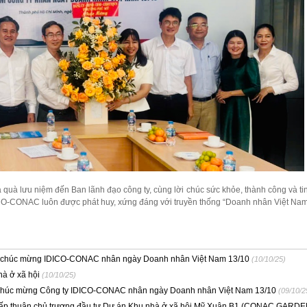
 quà lưu niệm đến Ban lãnh đạo công ty, cùng lời chúc sức khỏe, thành công và ti
ICO-CONAC luôn được phát huy, xứng đáng với truyền thống “Doanh nhân Việt Na
 chúc mừng IDICO-CONAC nhân ngày Doanh nhân Việt Nam 13/10
(10/10/25)
à ở xã hội
(10/10/25)
húc mừng Công ty IDICO-CONAC nhân ngày Doanh nhân Việt Nam 13/10
(09/10/2
p thuận chủ trương đầu tư Dự án Khu nhà ở xã hội Mỹ Xuân B1 (CONAC GARDE