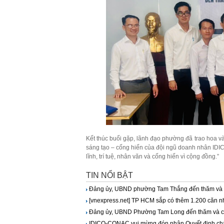
Kết thúc buổi gặp, lãnh đạo phường đã trao hoa và
sáng tạo – cống hiến của đội ngũ doanh nhân ID
lĩnh, trí tuệ, nhân văn và cống hiến vì cộng đồng.”
TIN NỔI BẬT
Đảng ủy, UBND phường Tam Thắng đến thăm và
[vnexpress.net] TP HCM sắp có thêm 1.200 căn nh
Đảng ủy, UBND Phường Tam Long đến thăm và c
IDICO-CONAC vui mừng đón nhận Quyết định chấ