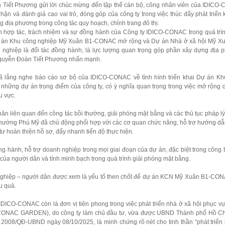
àn Tiết Phương gửi lời chúc mừng đến tập thể cán bộ, công nhân viên của IDIC
 và đánh giá cao vai trò, đóng góp của công ty trong việc thúc đẩy phát triển k
 địa phương trong công tác quy hoạch, chỉnh trang đô thị.
 hợp tác, trách nhiệm và sự đồng hành của Công ty IDICO-CONAC trong quá trìn
à Dự án Khu công nghiệp Mỹ Xuân B1-CONAC mở rộng và Dự án Nhà ở xã hội Mỹ X
nghiệp là đối tác đồng hành, là lực lượng quan trọng góp phần xây dựng địa 
í Nguyễn Đoàn Tiết Phương nhấn mạnh.
ã lắng nghe báo cáo sơ bộ của IDICO-CONAC về tình hình triển khai Dự án Kh
ững dự án trọng điểm của công ty, có ý nghĩa quan trọng trong việc mở rộng 
u vực.
hăn liên quan đến công tác bồi thường, giải phóng mặt bằng và các thủ tục pháp lý
hường Phú Mỹ đã chủ động phối hợp với các cơ quan chức năng, hỗ trợ hướng dẫ
tư hoàn thiện hồ sơ, đẩy nhanh tiến độ thực hiện.
 hành, hỗ trợ doanh nghiệp trong mọi giai đoạn của dự án, đặc biệt trong công 
của người dân và tính minh bạch trong quá trình giải phóng mặt bằng.
 nghiệp – người dân được xem là yếu tố then chốt để dự án KCN Mỹ Xuân B1-CO
u quả.
IDICO-CONAC còn là đơn vị tiên phong trong việc phát triển nhà ở xã hội phục v
(CONAC GARDEN), do công ty làm chủ đầu tư, vừa được UBND Thành phố Hồ Ch
 2008/QĐ-UBND ngày 08/10/2025, là minh chứng rõ nét cho tinh thần “phát triển 