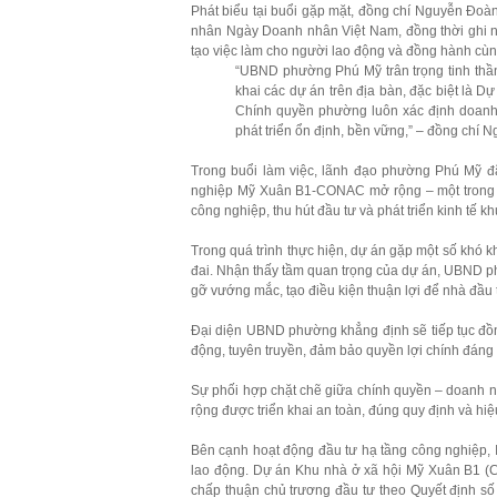
Phát biểu tại buổi gặp mặt, đồng chí Nguyễn Đo
nhân Ngày Doanh nhân Việt Nam, đồng thời ghi nhận
tạo việc làm cho người lao động và đồng hành cùng
“UBND phường Phú Mỹ trân trọng tinh thần
khai các dự án trên địa bàn, đặc biệt l
Chính quyền phường luôn xác định doanh 
phát triển ổn định, bền vững,” – đồng ch
Trong buổi làm việc, lãnh đạo phường Phú Mỹ đ
nghiệp Mỹ Xuân B1-CONAC mở rộng – một trong nh
công nghiệp, thu hút đầu tư và phát triển kinh tế kh
Trong quá trình thực hiện, dự án gặp một số khó k
đai. Nhận thấy tầm quan trọng của dự án, UBND p
gỡ vướng mắc, tạo điều kiện thuận lợi để nhà đầu 
Đại diện UBND phường khẳng định sẽ tiếp tục đồng
động, tuyên truyền, đảm bảo quyền lợi chính đáng 
Sự phối hợp chặt chẽ giữa chính quyền – doanh
rộng được triển khai an toàn, đúng quy định và hiệ
Bên cạnh hoạt động đầu tư hạ tầng công nghiệp, 
lao động. Dự án Khu nhà ở xã hội Mỹ Xuân B1 
chấp thuận chủ trương đầu tư theo Quyết định số