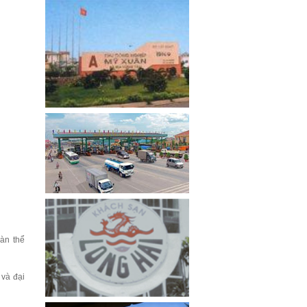
àn thể
 và đại