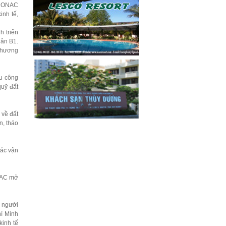
O-CONAC
inh tế,
h triển
uân B1.
phương
u công
quỹ đất
 về đất
n, tháo
tác vận
NAC mở
ụ người
í Minh
kinh tế