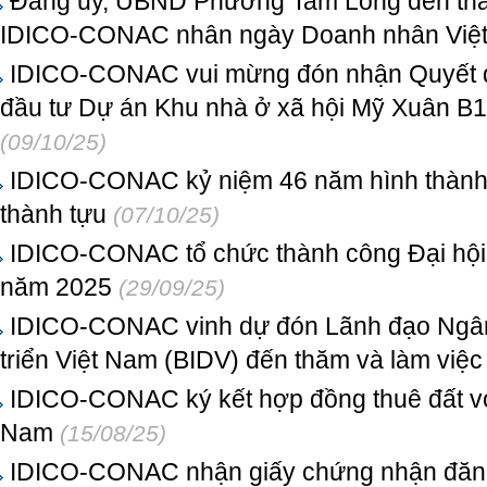
Đảng ủy, UBND Phường Tam Long đến thă
IDICO-CONAC nhân ngày Doanh nhân Việt
IDICO-CONAC vui mừng đón nhận Quyết đị
đầu tư Dự án Khu nhà ở xã hội Mỹ Xuân
(09/10/25)
IDICO-CONAC kỷ niệm 46 năm hình thành v
thành tựu
(07/10/25)
IDICO-CONAC tổ chức thành công Đại hội
năm 2025
(29/09/25)
IDICO-CONAC vinh dự đón Lãnh đạo Ngân
triển Việt Nam (BIDV) đến thăm và làm việc
IDICO-CONAC ký kết hợp đồng thuê đất vớ
Nam
(15/08/25)
IDICO-CONAC nhận giấy chứng nhận đăng