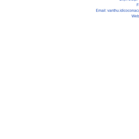
F
Email: vanthu.idicocona
Web