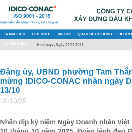
TRANG CHỦ
GIỚI THIỆU
TIN TỨC
QUAN HỆ CỔ ĐÔNG
DỰ ÁN 
TUYỂN DỤNG
Hôm nay: , Ngày 09/08/2026
Đảng ủy, UBND phường Tam Thắn
mừng IDICO-CONAC nhân ngày D
13/10
10/10/25
Nhân dịp kỷ niệm Ngày Doanh nhân Việt 
10 tháng 10 năm 2025, Đoàn lãnh đạo Đ