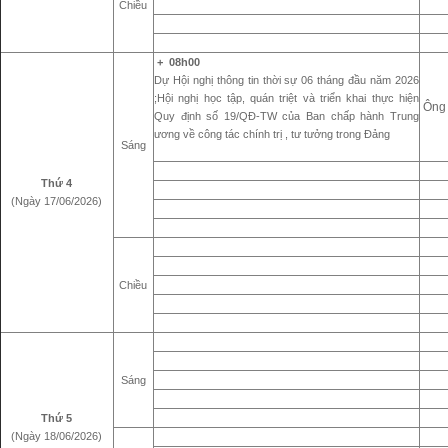
Chiều
+ 08h00
Dự Hội nghị thông tin thời sự 06 tháng đầu năm 2026
;Hội nghị học tập, quán triệt và triển khai thực hiện
Ông 
Quy định số 19/QĐ-TW của Ban chấp hành Trung
ương về công tác chính trị , tư tưởng trong Đảng
Sáng
Thứ 4
(Ngày 17/06/2026)
Chiều
Sáng
Thứ 5
(Ngày 18/06/2026)