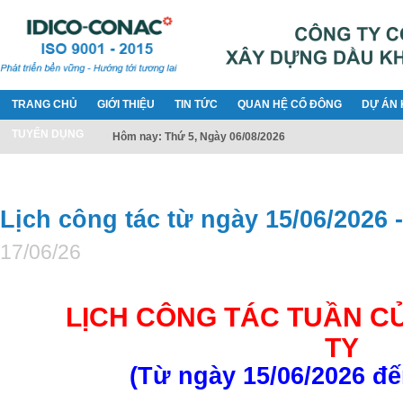
TRANG CHỦ
GIỚI THIỆU
TIN TỨC
QUAN HỆ CỔ ĐÔNG
DỰ ÁN 
TUYỂN DỤNG
Hôm nay: Thứ 5, Ngày 06/08/2026
Lịch công tác từ ngày 15/06/2026 -
17/06/26
LỊCH CÔNG TÁC TUẦN C
TY
(Từ ngày 15/06/2026 đế