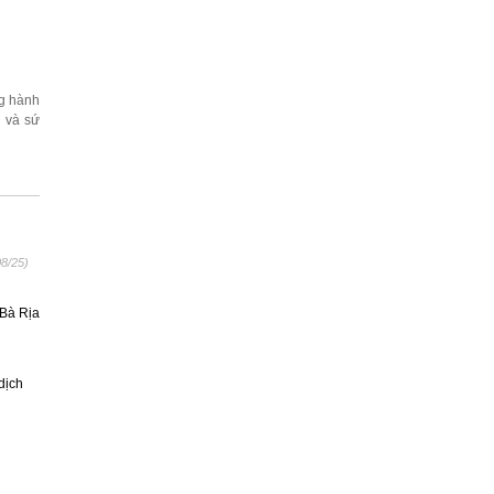
ng hành
i và sứ
08/25)
Bà Rịa
dịch