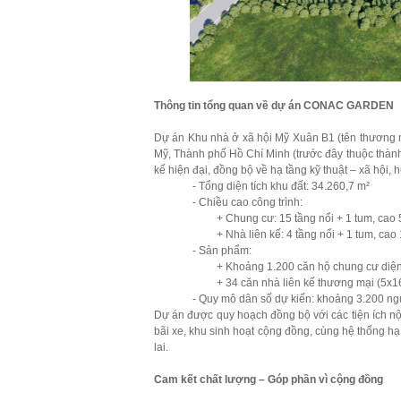
Thông tin tổng quan về dự án CONAC GARDEN
Dự án Khu nhà ở xã hội Mỹ Xuân B1 (tên thương
Mỹ, Thành phố Hồ Chí Minh (trước đây thuộc thành 
kế hiện đại, đồng bộ về hạ tầng kỹ thuật – xã hội, h
- Tổng diện tích khu đất: 34.260,7 m²
- Chiều cao công trình:
+ Chung cư: 15 tầng nổi + 1 tum, cao 
+ Nhà liên kế: 4 tầng nổi + 1 tum, cao 
- Sản phẩm:
+ Khoảng 1.200 căn hộ chung cư diện t
+ 34 căn nhà liên kế thương mại (5x1
- Quy mô dân số dự kiến: khoảng 3.200 ng
Dự án được quy hoạch đồng bộ với các tiện ích nội
bãi xe, khu sinh hoạt cộng đồng, cùng hệ thống hạ
lai.
Cam kết chất lượng – Góp phần vì cộng đồng