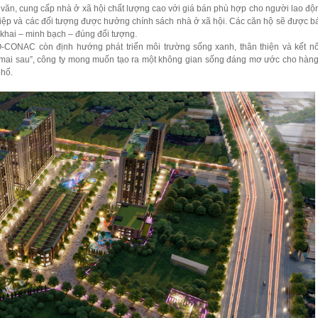
, cung cấp nhà ở xã hội chất lượng cao với giá bán phù hợp cho người lao độ
iệp và các đối tượng được hưởng chính sách nhà ở xã hội. Các căn hộ sẽ được b
khai – minh bạch – đúng đối tượng.
CO-CONAC còn định hướng phát triển môi trường sống xanh, thân thiện và kết n
n mai sau”, công ty mong muốn tạo ra một không gian sống đáng mơ ước cho hàn
phố.