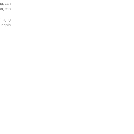
ng, cán
án, cho
ối cộng
g nghìn