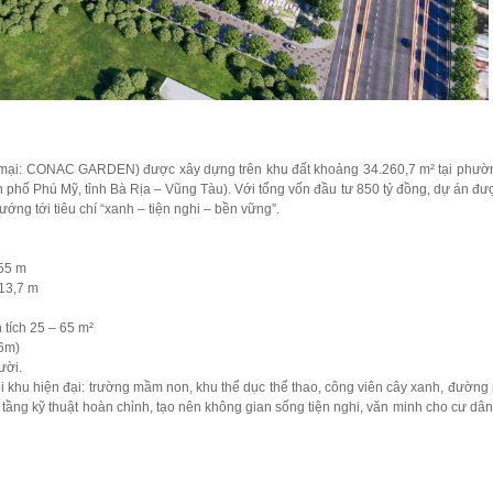
 mại: CONAC GARDEN) được xây dựng trên khu đất khoảng 34.260,7 m² tại phườ
phố Phú Mỹ, tỉnh Bà Rịa – Vũng Tàu). Với tổng vốn đầu tư 850 tỷ đồng, dự án đượ
ướng tới tiêu chí “xanh – tiện nghi – bền vững”.
55 m
13,7 m
ích 25 – 65 m²
6m)
ười.
 khu hiện đại: trường mầm non, khu thể dục thể thao, công viên cây xanh, đường 
 tầng kỹ thuật hoàn chỉnh, tạo nên không gian sống tiện nghi, văn minh cho cư dâ