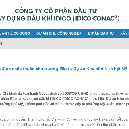
UAN HỆ CỔ ĐÔNG
DỰ ÁN KHU CÔNG NGHIỆP
DỰ ÁN ĐẦU TƯ
XÂY 
26
định chấp thuận chủ trương đầu tư Dự án Khu nhà ở xã hội Mỹ
ồ Chí Minh đã ban hành Quyết định số 2008/QĐ-UBND chấp thuận chủ trương 
ổ phần Đầu tư xây dựng dầu khí IDICO (IDICO-CONAC) thực hiện Dự án Khu nh
hường Phú Mỹ, Thành phố Hồ Chí Minh (trước đây là phường Mỹ Xuân, thành p
 của chính quyền Thành phố Hồ Chí Minh đối với năng lực, uy tín và cam kết của
động sản, đặc biệt là phân khúc nhà ở xã hội phục vụ người dân thu nhập trung 