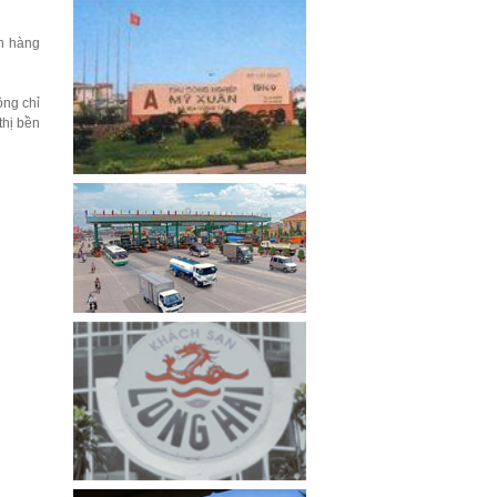
ín hàng
ng chỉ
thị bền