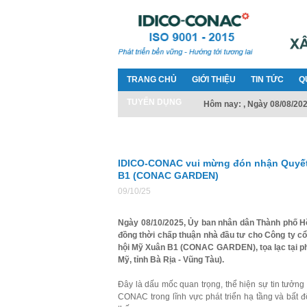
TRANG CHỦ
GIỚI THIỆU
TIN TỨC
Q
TUYỂN DỤNG
Hôm nay: , Ngày 08/08/20
IDICO-CONAC vui mừng đón nhận Quyết 
B1 (CONAC GARDEN)
09/10/25
Ngày 08/10/2025, Ủy ban nhân dân Thành phố H
đồng thời chấp thuận nhà đầu tư cho Công ty c
hội Mỹ Xuân B1 (CONAC GARDEN), tọa lạc tại p
Mỹ, tỉnh Bà Rịa - Vũng Tàu).
Đây là dấu mốc quan trọng, thể hiện sự tin tưởng
CONAC trong lĩnh vực phát triển hạ tầng và bất 