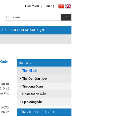
Giới thiệu
|
Liên hệ
LẮP
DU LỊCH KHÁCH SẠN
 Xuân
TIN TỨC
Tin nổi bật
Tin tức tổng hợp
đầu tư
Tin công đoàn
à ở xã
hố Phú
Đoàn thanh niên
Lịch công tác
 IDICO-
bình và
CÔNG TRÌNH TIÊU BIỂU