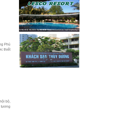
ng Phú
c thiết
nội bộ,
n tương