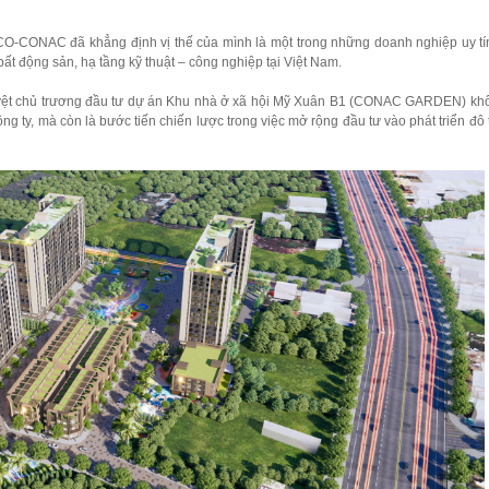
DICO-CONAC đã khẳng định vị thế của mình là một trong những doanh nghiệp uy t
ất động sản, hạ tầng kỹ thuật – công nghiệp tại Việt Nam.
ệt chủ trương đầu tư dự án Khu nhà ở xã hội Mỹ Xuân B1 (CONAC GARDEN) khô
g ty, mà còn là bước tiến chiến lược trong việc mở rộng đầu tư vào phát triển đô 