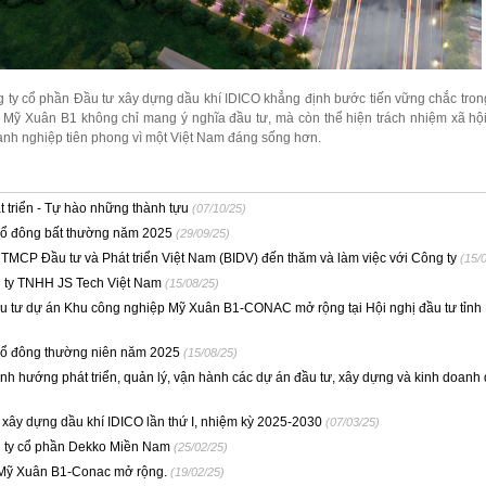
g ty cổ phần Đầu tư xây dựng dầu khí IDICO khẳng định bước tiến vững chắc tro
ội Mỹ Xuân B1 không chỉ mang ý nghĩa đầu tư, mà còn thể hiện trách nhiệm xã hộ
h nghiệp tiên phong vì một Việt Nam đáng sống hơn.
triển - Tự hào những thành tựu
(07/10/25)
cổ đông bất thường năm 2025
(29/09/25)
P Đầu tư và Phát triển Việt Nam (BIDV) đến thăm và làm việc với Công ty
(15/
 ty TNHH JS Tech Việt Nam
(15/08/25)
tư dự án Khu công nghiệp Mỹ Xuân B1-CONAC mở rộng tại Hội nghị đầu tư tỉnh 
cổ đông thường niên năm 2025
(15/08/25)
hướng phát triển, quản lý, vận hành các dự án đầu tư, xây dựng và kinh doanh 
xây dựng dầu khí IDICO lần thứ I, nhiệm kỳ 2025-2030
(07/03/25)
 ty cổ phần Dekko Miền Nam
(25/02/25)
 Mỹ Xuân B1-Conac mở rộng.
(19/02/25)