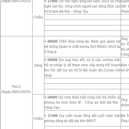
(Ngày 08/01/2025)
+ 17h00
Dự Hội nghị tổng kết năm 2024 và Hội
Giám
nghị cán bộ, công chức người lao động BQL các
GĐ C
KCN tỉnh Bà Rịa - Vũng Tàu
Phòn
Chiều
Ông 
+ 08h00
Triển khai công tác đánh giá; giám sát
ty);
hệ thống Quản lý chất lượng ISO 90001-2015 tại
bộ p
Công ty.
Công 
+ 09h00
Dự họp trao đổi, xử lý các vướng mắc
hồ sơ pháp lý để tham mưu xây dựng Kế hoạch
Ban 
Sáng
thu hồi đất Dự án KCN Mỹ Xuân B1-Conac mở
và D
rộng
Thứ 5
(Ngày 09/01/2025)
+ 18h00
Dự cơm thân mật cùng cán bộ chiến sỹ
Ông 
phòng An ninh Kinh tế - Công an tỉnh Bà Rịa -
đoàn
Vũng Tàu.
+ 17h00
Dự Liên hoan tổng kết cuối năm Văn
Bà T
Chiều
phòng đăng ký đất đai tỉnh BRVT.
Ông 