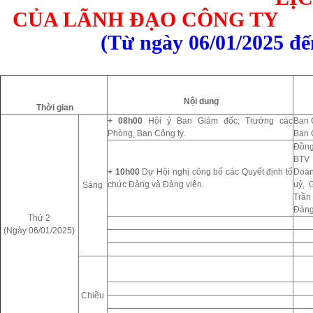
CỦA LÃNH ĐẠO CÔNG TY
(Từ ngày 06/01/2025 đế
Nội dung
Thời gian
+ 08h00
Hội ý Ban Giám đốc; Trưởng các
Ban 
Phòng, Ban Công ty.
Ban 
Đồng
BTV 
+ 10h00
Dự Hội nghị công bố các Quyết định tổ
Doan
chức Đảng và Đảng viên.
uỷ, 
Sáng
Trần
Đảng
Thứ 2
(Ngày 06/01/2025)
Chiều