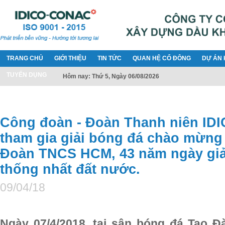
TRANG CHỦ
GIỚI THIỆU
TIN TỨC
QUAN HỆ CỔ ĐÔNG
DỰ ÁN 
TUYỂN DỤNG
Hôm nay: Thứ 5, Ngày 06/08/2026
Công đoàn - Đoàn Thanh niên I
tham gia giải bóng đá chào mừng
Đoàn TNCS HCM, 43 năm ngày giả
thống nhất đất nước.
09/04/18
Ngày 07/4/2018, tại sân bóng đá Tao 