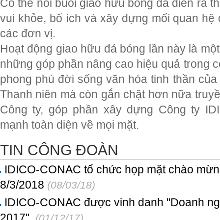
Có thể nói buổi giao hữu bóng đá diễn ra th
vui khỏe, bổ ích và xây dựng mối quan hệ 
các đơn vị.
Hoạt động giao hữu đá bóng lần này là mộ
những góp phần nâng cao hiệu quả trong cô
phong phú đời sống văn hóa tinh thần củ
Thanh niên mà còn gắn chặt hơn nữa truyề
Công ty, góp phần xây dựng Công ty 
mạnh toàn diện về mọi mặt.
TIN CÔNG ĐOÀN
IDICO-CONAC tổ chức họp mặt chào mừng
8/3/2018
(08/03/18)
IDICO-CONAC được vinh danh "Doanh nghi
2017".
(01/12/17)