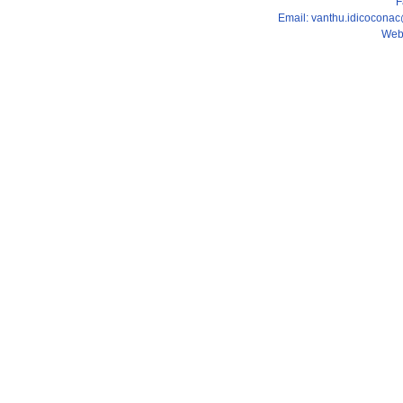
F
Email: vanthu.idicocona
Web