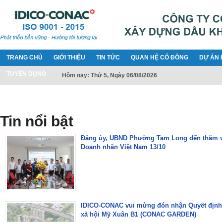
TRANG CHỦ
GIỚI THIỆU
TIN TỨC
QUAN HỆ CỔ ĐÔNG
DỰ ÁN 
TUYỂN DỤNG
Hôm nay: Thứ 5, Ngày 06/08/2026
Tin nổi bật
Đảng ủy, UBND Phường Tam Long đến thăm 
Doanh nhân Việt Nam 13/10
IDICO-CONAC vui mừng đón nhận Quyết định 
xã hội Mỹ Xuân B1 (CONAC GARDEN)