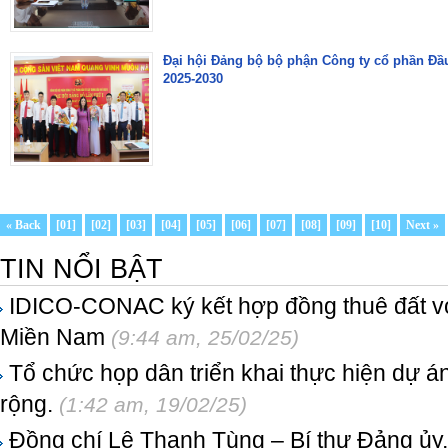
Đại hội Đảng bộ bộ phận Công ty cổ phần Đầu
2025-2030
« Back
[
01
]
[
02
]
[
03
]
[
04
]
[
05
]
[
06
]
[
07
]
[
08
]
[
09
]
[
10
]
Next »
TIN NỔI BẬT
IDICO-CONAC ký kết hợp đồng thuê đất v
Miền Nam
(9:44 am, 25/02/25)
Tổ chức họp dân triển khai thực hiện dự
rộng.
(1:42 am, 19/02/25)
Đồng chí Lê Thanh Tùng – Bí thư Đảng ủy