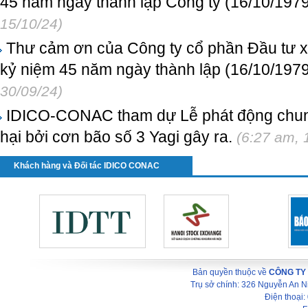
45 năm ngày thành lập Công ty (16/10/1979
15/10/24)
Thư cảm ơn của Công ty cổ phần Đầu tư x
kỷ niệm 45 năm ngày thành lập (16/10/1979
30/09/24)
IDICO-CONAC tham dự Lễ phát động chung 
hại bởi cơn bão số 3 Yagi gây ra.
(6:27 am, 
Khách hàng và Đối tác IDICO CONAC
Bản quyền thuộc về
CÔNG TY
Trụ sở chính: 326 Nguyễn An 
Điện thoại