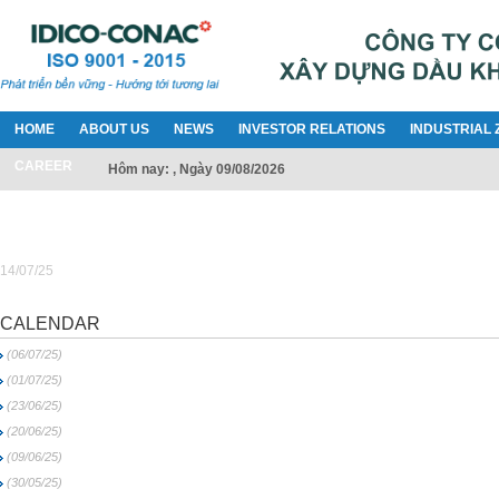
HOME
ABOUT US
NEWS
INVESTOR RELATIONS
INDUSTRIAL 
CAREER
Hôm nay: , Ngày 09/08/2026
14/07/25
CALENDAR
(06/07/25)
(01/07/25)
(23/06/25)
(20/06/25)
(09/06/25)
(30/05/25)