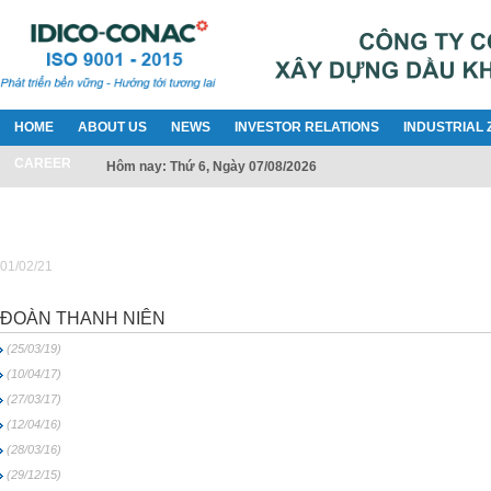
HOME
ABOUT US
NEWS
INVESTOR RELATIONS
INDUSTRIAL 
CAREER
Hôm nay: Thứ 6, Ngày 07/08/2026
01/02/21
ĐOÀN THANH NIÊN
(25/03/19)
(10/04/17)
(27/03/17)
(12/04/16)
(28/03/16)
(29/12/15)