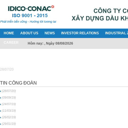
HOME
ABOUT US
NEWS
INVESTOR RELATIONS
INDUSTRIAL 
CAREER
Hôm nay: , Ngày 08/08/2026
28/07/20
TIN CÔNG ĐOÀN
(28/07/20)
(09/09/19)
(24/07/19)
(11/03/19)
(26/02/19)
(29/01/19)